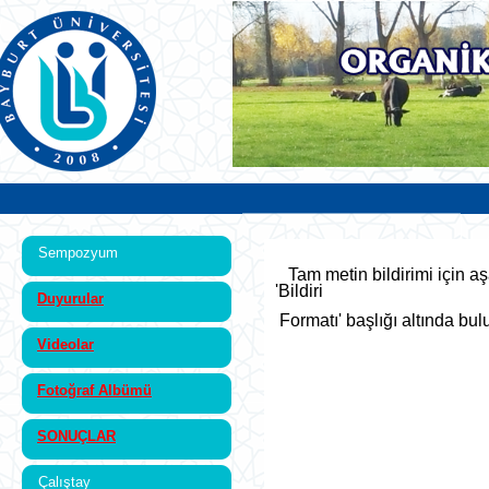
Sempozyum
Tam metin bildirimi için aş
'Bildiri
Duyurular
Formatı' başlığı altında bul
Videolar
Fotoğraf Albümü
SONUÇLAR
Çalıştay